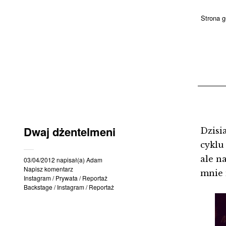
Strona 
Dwaj dżentelmeni
Dzisi
cyklu
ale n
03/04/2012
napisał(a)
Adam
Napisz komentarz
mnie 
Instagram
/
Prywata
/
Reportaż
Backstage
/
Instagram
/
Reportaż