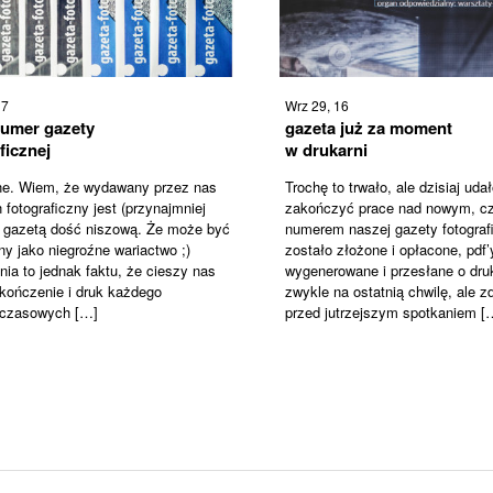
17
Wrz 29, 16
umer gazety
gazeta już za moment
ficznej
w drukarni
ne. Wiem, że wydawany przez nas
Trochę to trwało, ale dzisiaj uda
fotograficzny jest (przynajmniej
zakończyć prace nad nowym, cz
) gazetą dość niszową. Że może być
numerem naszej gazety fotografi
ny jako niegroźne wariactwo ;)
zostało złożone i opłacone, pdf’
nia to jednak faktu, że cieszy nas
wygenerowane i przesłane o druk
kończenie i druk każdego
zwykle na ostatnią chwilę, ale 
hczasowych […]
przed jutrzejszym spotkaniem [