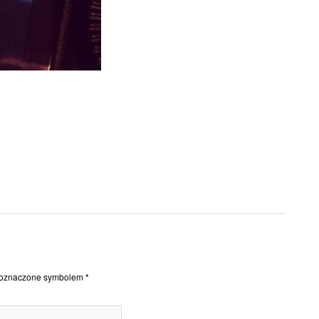
ą oznaczone symbolem
*