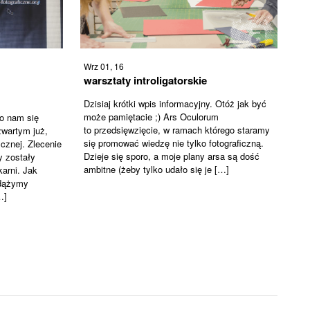
Wrz 01, 16
warsztaty introligatorskie
Dzisiaj krótki wpis informacyjny. Otóż jak być
może pamiętacie ;) Ars Oculorum
ło nam się
to przedsięwzięcie, w ramach którego staramy
wartym już,
się promować wiedzę nie tylko fotograficzną.
cznej. Zlecenie
Dzieje się sporo, a moje plany arsa są dość
y zostały
ambitne (żeby tylko udało się je […]
arni. Jak
zdążymy
…]