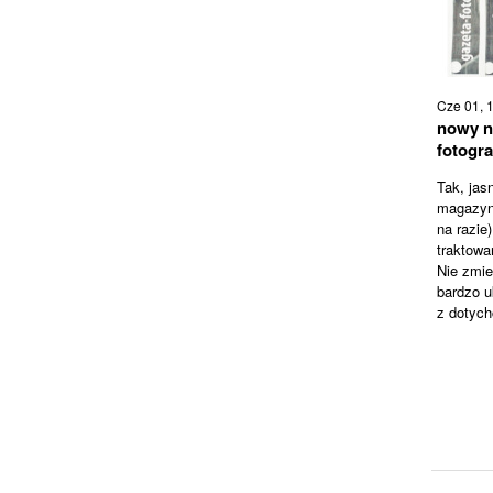
Cze 01, 
nowy n
fotogra
Tak, jas
magazyn 
na razie
traktowa
Nie zmie
bardzo u
z dotyc